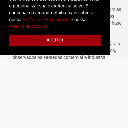
consentimento, salvo exceções
e personalizar sua experiência se você
Informação das entidades públicas e privadas com as
continuar navegando. Saiba mais sobre a
quais nós realizamos uso compartilhado de dados
nossa
Política de Privacidade
e nossa
Revisão das decisões tomadas unicamente com base
Política de Cookies
.
em tratamento automatizado de dados pessoais,
quando aplicável
ACEITO!
Solicitação da íntegra das cláusulas utilizadas para a
realização da transferência internacional de dados,
observados os segredos comercial e industrial
O exercício de direitos poderá ser requisitado mediante
requerimento expresso do titular ou de representante
legalmente constituído, através do endereço
eletrônico
dpo@saocamilo.br
, direcionado ao DPO, que o
atenderá dentro do prazo legal estabelecido na LGPD.
Você também tem o direito de apresentar uma reclamação
junto à Autoridade de Nacional de Proteção de Dados
(ANPD).
Com o fim de garantir segurança e evitar acesso indevido