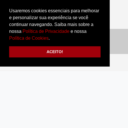
Usaremos cookies essenciais para melhorar
e personalizar sua experiência se você
continuar navegando. Saiba mais sobre a
nossa
Política de Privacidade
e nossa
Compartilhe:
Política de Cookies
.
ACEITO!
LOCALIZAÇÃO
Rua Ubaldino Souto Maior, 1052 - Centro
CEP: 63700-200 - Crateús (CE)