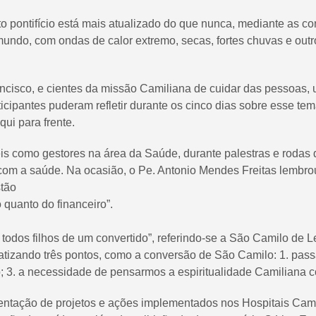
o pontifício está mais atualizado do que nunca, mediante as 
undo, com ondas de calor extremo, secas, fortes chuvas e outr
isco, e cientes da missão Camiliana de cuidar das pessoas, 
cipantes puderam refletir durante os cinco dias sobre esse tem
ui para frente.
is como gestores na área da Saúde, durante palestras e roda
com a saúde. Na ocasião, o Pe. Antonio Mendes Freitas lembrou
stão
 quanto do financeiro”.
 todos filhos de um convertido”, referindo-se a São Camilo de 
tizando três pontos, como a conversão de São Camilo: 1. passag
; 3. a necessidade de pensarmos a espiritualidade Camiliana c
tação de projetos e ações implementados nos Hospitais Camil