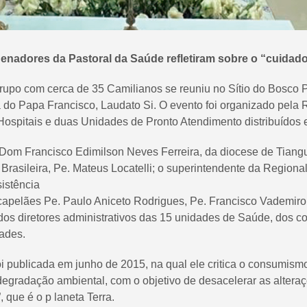
rdenadores da Pastoral da Saúde refletiram sobre o “cuid
rupo com cerca de 35 Camilianos se reuniu no Sítio do Bosco P
a do Papa Francisco, Laudato Si. O evento foi organizado pela
ospitais e duas Unidades de Pronto Atendimento distribuídos 
po Dom Francisco Edimilson Neves Ferreira, da diocese de Tian
a Brasileira, Pe. Mateus Locatelli; o superintendente da Region
sistência
s capelães Pe. Paulo Aniceto Rodrigues, Pe. Francisco Vademiro,
 dos diretores administrativos das 15 unidades de Saúde, dos 
dades.
foi publicada em junho de 2015, na qual ele critica o consumism
egradação ambiental, com o objetivo de desacelerar as alteraç
que é o p laneta Terra.